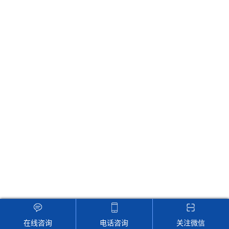
联系仙人掌aPP官网下载
地址：江苏省南京市瑞金路21号友谊大厦6F-7F
传真：86-025-84592596
Email：sales@gemobengdy.com
24小时在线客服，为您服务！
版权所有 © 2024 南京仙人掌aPP官网下载电子科技有限公司
备案号：
苏ICP备22104430号-2
技术支持：
化工仪器网
管理登陆
GoogleSitemap
在线咨询
电话咨询
关注微信
网站地图