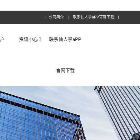
公司简介
联系仙人掌aPP官网下载
客户
资讯中心
联系仙人掌aPP
官网下载