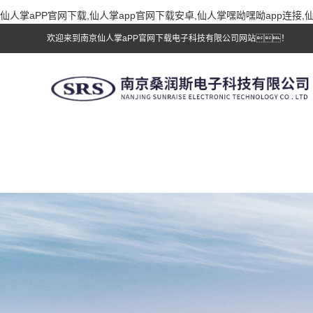
仙人掌aPP官网下载,仙人掌app官网下载安卓,仙人掌嘿呦嘿呦app连接
欢迎来到南京仙人掌aPP官网下载电子科技有限公司网站！