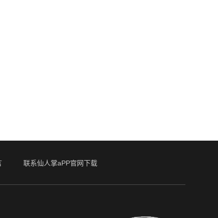
言
联系仙人掌aPP官网下载