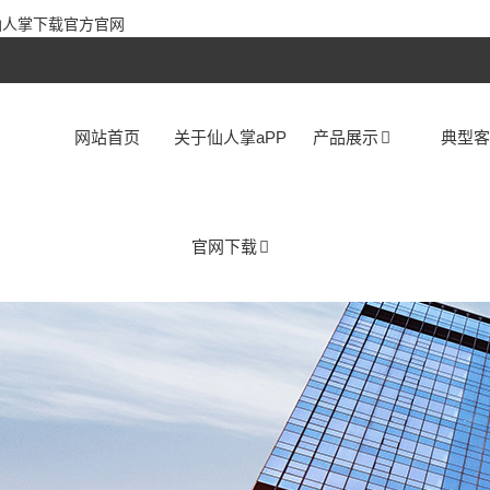
,仙人掌下载官方官网
网站首页
关于仙人掌aPP
产品展示
典型
官网下载