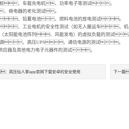
电桩、车载充电机、功率电子等测试。
、继电器的老化测试。
池、铅蓄电池、燃料电池的放电测试。
造、工业电机的安全性测试（如无人搬运车、
源（太阳能电池阵列、风能发电）的虚拟负载的测试
电源、高压UPS、通信电源的测试。
电源供应器及其他电力电子元器件的测试。
高压仙人掌app官网下载安卓的安全使用
：
下一篇
项