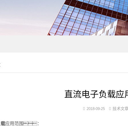
章
直流电子负载应
技术文
2018-09-25
负载
应用范围：