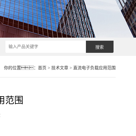
你的位置：
首页
>
技术文章
> 直流电子负载应用范围
用范围
章