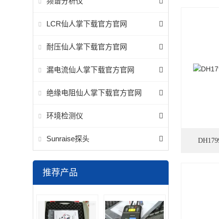
频谱分析仪
LCR仙人掌下载官方官网
耐压仙人掌下载官方官网
漏电流仙人掌下载官方官网
绝缘电阻仙人掌下载官方官网
环境检测仪
Sunraise探头
DH1
推荐产品