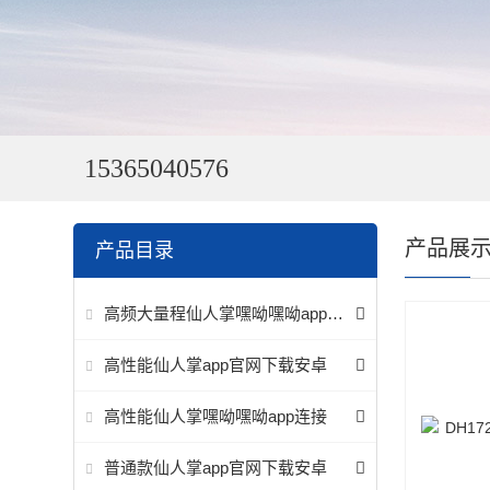
15365040576
产品展
产品目录
高频大量程仙人掌嘿呦嘿呦app连接
高性能仙人掌app官网下载安卓
高性能仙人掌嘿呦嘿呦app连接
普通款仙人掌app官网下载安卓