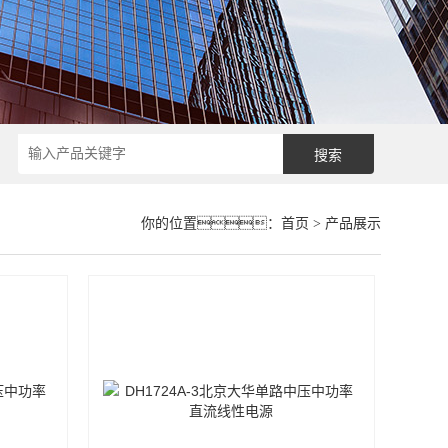
你的位置：
首页
> 产品展示