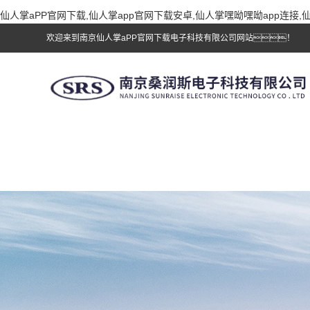
仙人掌aPP官网下载,仙人掌app官网下载安卓,仙人掌嘿呦嘿呦app连接
欢迎来到南京仙人掌aPP官网下载电子科技有限公司网站！