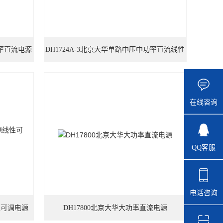
功率直流电源
DH1724A-3北京大华单路中压中功率直流线性
电源
在线咨询
QQ客服
电话咨询
性可调电源
DH17800北京大华大功率直流电源