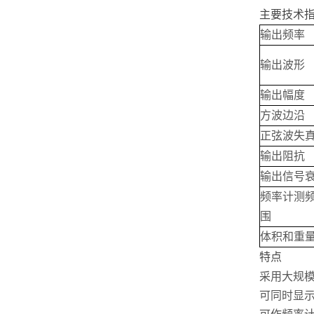
主要技术
100M/7000V（替代
200M/1500V（替代
输出频率
输出波形
THDP0100）
THDP0200）
输出幅度
方波边沿
正弦波失
输出阻抗
输出信号
频率计测
围
体积和重
特
点
采用大规
可同时显