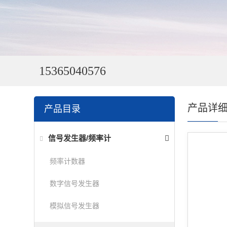
15365040576
产品详
产品目录
信号发生器/频率计
频率计数器
数字信号发生器
模拟信号发生器