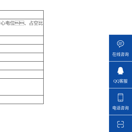
中心电位、占空比
在线咨询
QQ客服
电话咨询