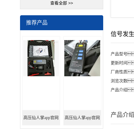
查看全部 >>
推荐产品
信号发
产品型号
更新时间
厂商性质
浏览次数
产品介绍
产品介
高压仙人掌app官网
高压仙人掌app官网
下载安卓
下载安卓