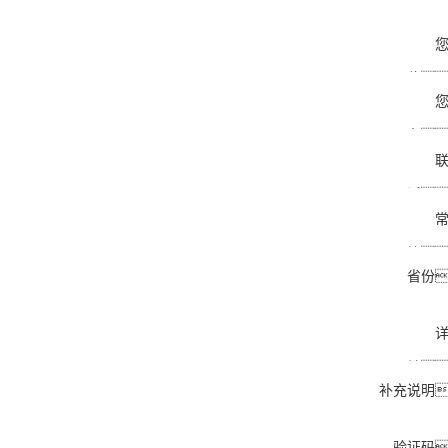
位
名
话
箱
省份
址
补充说明
验证码