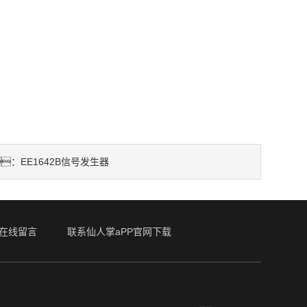
EE1642B信号发生器
：
在线留言
联系仙人掌aPP官网下载