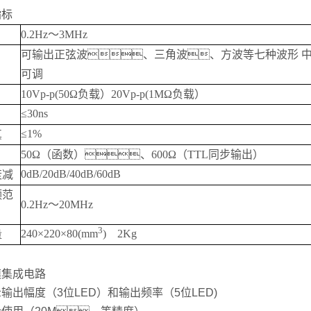
指标
0.2Hz
～3MHz
可输出正弦波、三角波、方波等七种波形 
可调
10Vp-p(50Ω
负载）20Vp-p(1MΩ负载）
≤30ns
≤1%
真
50Ω
（函数）、600Ω（TTL同步输出）
0dB/20dB/40dB/60dB
衰减
频范
0.2Hz
～20MHz
3
240×220×80(mm
)
2Kg
量
模集成电路
示输出幅度（
3
位
LED
）和输出频率（
5
位
LED)