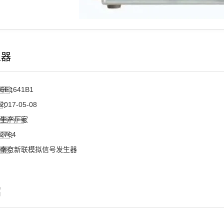
生器
EE1641B1
：
2017-05-08
：
生产厂家
：
2764
：
南京新联模拟信号发生器
：
绍