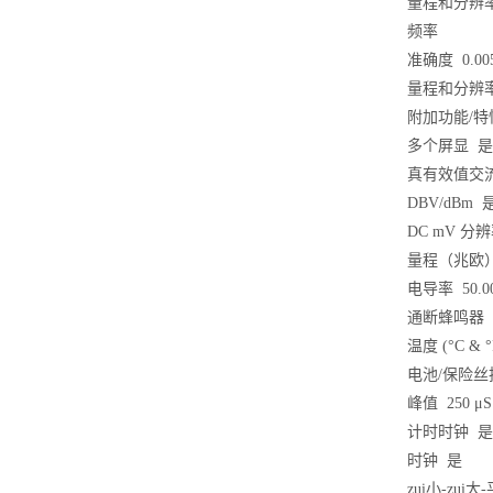
量程和分辨率 1.00
频率
准确度 0.005
量程和分辨率 9
附加功能/
多个屏显 是
真有效值交流带
DBV/dBm 
DC mV 分辨
量程（兆欧） z
电导率 50.0
通断蜂鸣器
温度 (°C & °
电池/保险丝
峰值 250 μS
计时时钟 是
时钟 是
zui小-zui