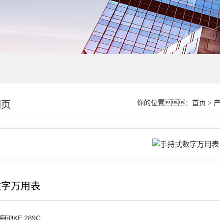
细页
你的位置：
首页
>
数字万用表
FLUKE 289C
：