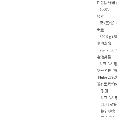
任意接线端
1000V
尺寸
高x宽x长 22.2 c
重量
870.9 g (28
电池寿命
zui小 10
电池类型
6 节 AA 电
型号名称 
Fluke 
所有型号均
手册
6 节 AA
TL71 硅
探针护套