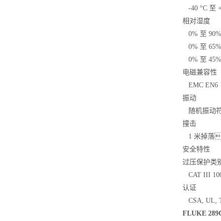
-40 °C 至 +
相对湿度
0% 至 90%（
0% 至 65%（
0% 至 45%（
电磁兼容性
EMC EN6 1
振动
随机振动符合 
撞击
1 米掉落，
安全特性
过压保护类
CAT III 10
认证
CSA, UL, T
FLUKE 2