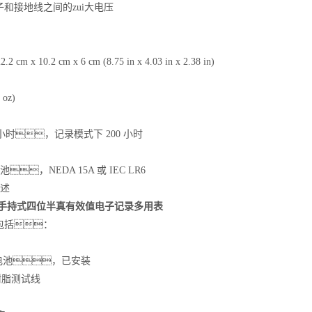
子和接地线之间的zui大电压
m x 10.2 cm x 6 cm (8.75 in x 4.03 in x 2.38 in)
 oz)
0 小时，记录模式下 200 小时
池，NEDA 15A 或 IEC LR6
描述
289C手持式四位半真有效值电子记录多用表
包括：
 电池，已安装
树脂测试线