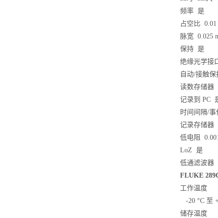
频率 是
占空比 0.01 
脉宽 0.025 ms,
保持 是
绝缘光学接
自动/接触保
读数存储器
记录到 PC 
时间间隔/事
记录存储器 多
低电阻 0.00
LoZ 是
低通滤波器
FLUKE 2
工作温度
-20 °C 至 +
储存温度