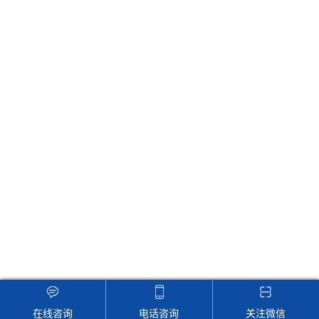
联系仙人掌aPP官网下载
地址：江苏省南京市瑞金路21号友谊大厦6F-7F
Email：sales@gemobengdy.com
24小时在线客服，为您服务！
版权所有 © 2024 南京仙人掌aPP官网下载电子科技有限公司
备案
号：苏ICP备22104430号-2
技术支持：
化工仪器网
管理登陆
GoogleSitemap
在线咨询
电话咨询
关注微信
网站地图